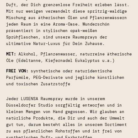
Duft, der Dich grenzenlose Freiheit erleben lässt.
Mit nur wenigen verwandelt diese spritzig-waldige
Mischung aus ätherischen Ölen und Pflanzenwässern
jeden Raum in eine Aroma-Oase. Wunderschön
präsentiert in stylischen opak-weißen
Sprühflaschen, sind unsere Raumsprays der
ultimative Natur-Luxus für Dein Zuhause.
MIT:
Alkohol, Pflanzenwasser, naturreine ätherische
Öle (Edeltanne, Kiefernadel Eukalyptus u.a.)
FREI VON:
synthetische oder naturidentische
Parfümöle, PEG-Derivate und jegliche künstlichen
und toxischen Zusatzstoffe
Jeder LUSENSA Raumspray wurde in unserem
Düsseldorfer Studio sorgfältig entworfen und in
kleinen Mengen von Hand gegossen. Wir glauben an
natürliche Produkte, die Dir und auch der Umwelt
gut tun, darum besteht alles in unserem Sortiment
zu aus pflanzlichen Rohstoffen und ist frei von
synthetischen Duft- und Farbstoffen.