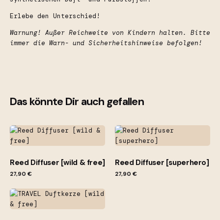
Erlebe den Unterschied!
Warnung! Außer Reichweite von Kindern halten. Bitte
immer die Warn- und Sicherheitshinweise befolgen!
Gewicht
0,25 kg
Bewertungen
Kategorie
Raumsprays
Es gibt noch keine Bewertungen.
Das könnte Dir auch gefallen
ACHTUNG!
Nur eingeloggte Kunden, die dieses Produkt gekauft
Serie
Opaque
haben, können eine Bewertung abgeben.
Duft
wild & free
Duftprofil
frisch, krautig, waldig
Reed Diffuser [wild & free]
Reed Diffuser [superhero]
27,90
€
27,90
€