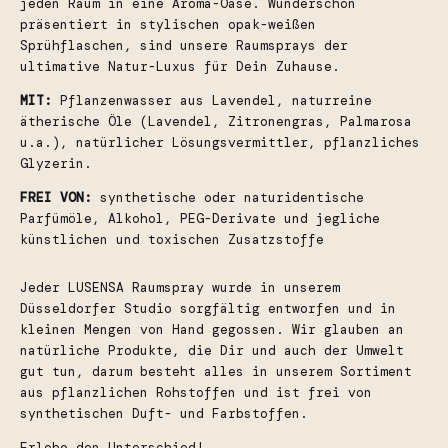
jeden Raum in eine Aroma-Oase. Wunderschön
präsentiert in stylischen opak-weißen
Sprühflaschen, sind unsere Raumsprays der
ultimative Natur-Luxus für Dein Zuhause.
MIT:
Pflanzenwasser aus Lavendel, naturreine
ätherische Öle (Lavendel, Zitronengras, Palmarosa
u.a.), natürlicher Lösungsvermittler, pflanzliches
Glyzerin.
FREI VON:
synthetische oder naturidentische
Parfümöle, Alkohol, PEG-Derivate und jegliche
künstlichen und toxischen Zusatzstoffe
Jeder LUSENSA Raumspray wurde in unserem
Düsseldorfer Studio sorgfältig entworfen und in
kleinen Mengen von Hand gegossen. Wir glauben an
natürliche Produkte, die Dir und auch der Umwelt
gut tun, darum besteht alles in unserem Sortiment
aus pflanzlichen Rohstoffen und ist frei von
synthetischen Duft- und Farbstoffen.
Erlebe den Unterschied!