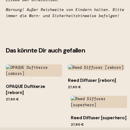
Warnung! Außer Reichweite von Kindern halten. Bitte
immer die Warn- und Sicherheitshinweise befolgen!
Kategorie
Raumsprays
Bewertungen
Serie
Opaque
Es gibt noch keine Bewertungen.
Das könnte Dir auch gefallen
ACHTUNG!
Nur eingeloggte Kunden, die dieses Produkt gekauft
Duft
reborn
haben, können eine Bewertung abgeben.
Duftprofil
frisch, blumig, zitrusartig
Reed Diffuser [reborn]
OPAQUE Duftkerze
27,90
€
[reborn]
27,90
€
Reed Diffuser [superhero]
27,90
€